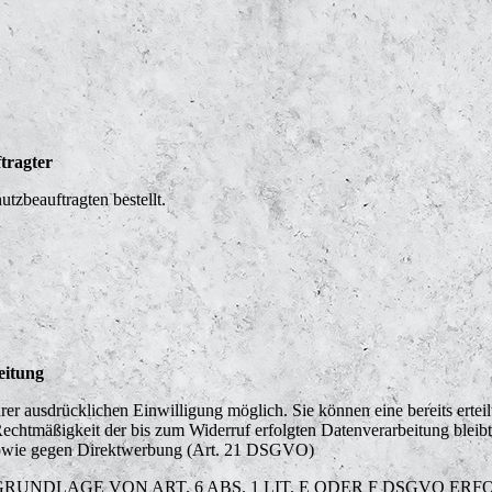
tragter
tzbeauftragten bestellt.
eitung
er ausdrücklichen Einwilligung möglich. Sie können eine bereits erteil
Rechtmäßigkeit der bis zum Widerruf erfolgten Datenverarbeitung blei
 sowie gegen Direktwerbung (Art. 21 DSGVO)
NDLAGE VON ART. 6 ABS. 1 LIT. E ODER F DSGVO ERFO