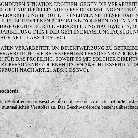
BESONDEREN SITUATION ERGEBEN, GEGEN DIE VERARBE
 GILT AUCH FÜR EIN AUF DIESE BESTIMMUNGEN GESTÜT
VERARBEITUNG BERUHT, ENTNEHMEN SIE DIESER DAT
 IHRE BETROFFENEN PERSONENBEZOGENEN DATEN NICHT
GE GRÜNDE FÜR DIE VERARBEITUNG NACHWEISEN, DIE
VERARBEITUNG DIENT DER GELTENDMACHUNG, AUSÜBUN
H ART. 21 ABS. 1 DSGVO).
TEN VERARBEITET, UM DIREKTWERBUNG ZU BETREIBEN,
 VERARBEITUNG SIE BETREFFENDER PERSONENBEZOGEN
H FÜR DAS PROFILING, SOWEIT ES MIT SOLCHER DIREK
IHRE PERSONENBEZOGENEN DATEN ANSCHLIESSEND NIC
UCH NACH ART. 21 ABS. 2 DSGVO).
tsbehörde
n Betroffenen ein Beschwerderecht bei einer Aufsichtsbehörde, insbe
des mutmaßlichen Verstoßes zu. Das Beschwerderecht besteht unbeschade