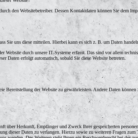
 dieser Website?
t durch den Websitebetreiber. Dessen Kontaktdaten können Sie dem Im
s Sie uns diese mitteilen. Hierbei kann es sich z. B. um Daten handeln
 Website durch unsere IT-Systeme erfasst. Das sind vor allem technisc
eser Daten erfolgt automatisch, sobald Sie diese Website betreten.
reie Bereitstellung der Website zu gewährleisten. Andere Daten können
kunft über Herkunft, Empfänger und Zweck Ihrer gespeicherten persone
ung dieser Daten zu verlangen. Hierzu sowie zu weiteren Fragen zum 
uns wenden. Des Weiteren steht Ihnen ein Beschwerderecht bei der z