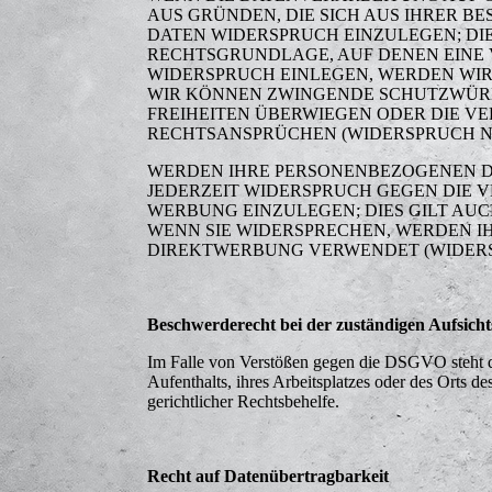
AUS GRÜNDEN, DIE SICH AUS IHRER 
DATEN WIDERSPRUCH EINZULEGEN; DIES
RECHTSGRUNDLAGE, AUF DENEN EINE 
WIDERSPRUCH EINLEGEN, WERDEN WIR
WIR KÖNNEN ZWINGENDE SCHUTZWÜRDI
FREIHEITEN ÜBERWIEGEN ODER DIE 
RECHTSANSPRÜCHEN (WIDERSPRUCH NAC
WERDEN IHRE PERSONENBEZOGENEN DA
JEDERZEIT WIDERSPRUCH GEGEN DIE
WERBUNG EINZULEGEN; DIES GILT AUC
WENN SIE WIDERSPRECHEN, WERDEN 
DIREKTWERBUNG VERWENDET (WIDERSPR
Beschwerderecht bei der zuständigen Aufsich
Im Falle von Verstößen gegen die DSGVO steht de
Aufenthalts, ihres Arbeitsplatzes oder des Orts 
gerichtlicher Rechtsbehelfe.
Recht auf Datenübertragbarkeit