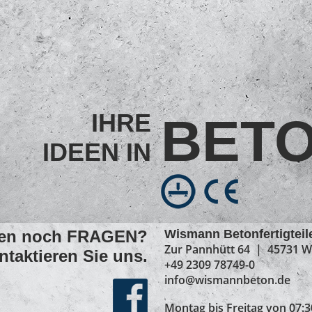
IHRE
BE­T
IDEEN IN
ben noch FRAGEN?
Wismann Betonfertigtei
Zur Pannhütt 64 | 45731 W
ntaktieren Sie uns.
+49 2309 78749-0
info@wismannbeton.de
Montag bis Freitag von 07:3