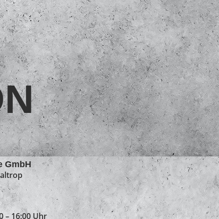
ON
le GmbH
altrop
0 – 16:00 Uhr