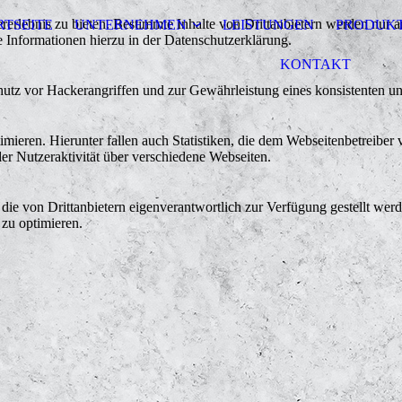
lebnis zu bieten. Bestimmte Inhalte von Drittanbietern werden nur ang
RTSEITE
UNTERNEHMEN
LEISTUNGEN
PRODUK
e Informationen hierzu in der Datenschutzerklärung.
KONTAKT
utz vor Hackerangriffen und zur Gewährleistung eines konsistenten un
ieren. Hierunter fallen auch Statistiken, die dem Webseitenbetreiber v
r Nutzeraktivität über verschiedene Webseiten.
 die von Drittanbietern eigenverantwortlich zur Verfügung gestellt wer
 zu optimieren.