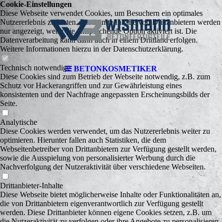
Cookie-Einstellungen
Diese Webseite verwendet Cookies, um Besuchern ein optimales
Nutzererlebnis zu bieten. Bestimmte Inhalte von Drittanbietern werden
nur angezeigt, wenn die entsprechende Option aktiviert ist. Die
Datenverarbeitung kann dann auch in einem Drittland erfolgen.
Weitere Informationen hierzu in der Datenschutzerklärung.
Technisch notwendige
BETONKOSMETIKER
Diese Cookies sind zum Betrieb der Webseite notwendig, z.B. zum
Schutz vor Hackerangriffen und zur Gewährleistung eines
konsistenten und der Nachfrage angepassten Erscheinungsbilds der
Seite.
Analytische
Diese Cookies werden verwendet, um das Nutzererlebnis weiter zu
optimieren. Hierunter fallen auch Statistiken, die dem
Webseitenbetreiber von Drittanbietern zur Verfügung gestellt werden,
sowie die Ausspielung von personalisierter Werbung durch die
Nachverfolgung der Nutzeraktivität über verschiedene Webseiten.
Drittanbieter-Inhalte
Diese Webseite bietet möglicherweise Inhalte oder Funktionalitäten an,
die von Drittanbietern eigenverantwortlich zur Verfügung gestellt
werden. Diese Drittanbieter können eigene Cookies setzen, z.B. um
die Nutzeraktivität zu verfolgen oder ihre Angebote zu personalisieren