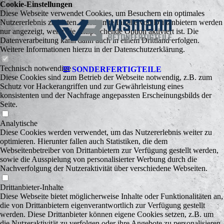
Cookie-Einstellungen
Diese Webseite verwendet Cookies, um Besuchern ein optimales
Nutzererlebnis zu bieten. Bestimmte Inhalte von Drittanbietern werden
nur angezeigt, wenn die entsprechende Option aktiviert ist. Die
Datenverarbeitung kann dann auch in einem Drittland erfolgen.
Weitere Informationen hierzu in der Datenschutzerklärung.
Technisch notwendige
SONDERFERTIGTEILE
Diese Cookies sind zum Betrieb der Webseite notwendig, z.B. zum
Schutz vor Hackerangriffen und zur Gewährleistung eines
konsistenten und der Nachfrage angepassten Erscheinungsbilds der
Seite.
Analytische
Diese Cookies werden verwendet, um das Nutzererlebnis weiter zu
optimieren. Hierunter fallen auch Statistiken, die dem
Webseitenbetreiber von Drittanbietern zur Verfügung gestellt werden,
sowie die Ausspielung von personalisierter Werbung durch die
Nachverfolgung der Nutzeraktivität über verschiedene Webseiten.
Drittanbieter-Inhalte
Diese Webseite bietet möglicherweise Inhalte oder Funktionalitäten an,
die von Drittanbietern eigenverantwortlich zur Verfügung gestellt
werden. Diese Drittanbieter können eigene Cookies setzen, z.B. um
die Nutzeraktivität zu verfolgen oder ihre Angebote zu personalisieren